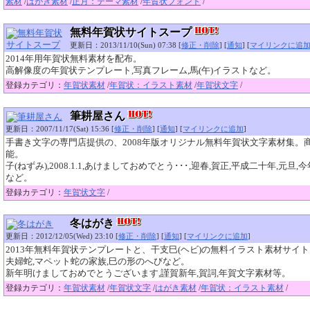
素材
/
はがき素材
/
正月：テーマ素材
/
年賀状フォント
/
無料年賀状サイトスープ
更新日：2013/11/10(Sun) 07:38 [
修正・削除
] [
通知
] [
マイリンクに追
2014年用年賀状無料素材を配布。
高解像度の年賀状テンプレート,写真フレーム,馬(午)イラストなど。
登録カテゴリ：
年賀状素材
/
年賀状：イラスト素材
/
年賀状文字
/
筆耕屋さん
更新日：2007/11/17(Sat) 15:36 [
修正・削除
] [
通知
] [
マイリンクに追加
]
手書き文字の専門店提供の、2008年版オリジナル無料年賀状文字素材集。
能。
子(ねずみ),2008.1.1,あけましておめでとう･･･,迎春,賀正,平成二十年,元旦
など。
登録カテゴリ：
年賀状文字
/
冬はがき
更新日：2012/12/05(Wed) 23:10 [
修正・削除
] [
通知
] [
マイリンクに追加
]
2013年無料年賀状テンプレートと、干支巳(ヘビ)の無料イラスト素材サイ
夫婦蛇,マペット蛇の家族,巳の形のへびなど。
新年明けましておめでとうございます,謹賀新年,賀詞,年賀文字素材等。
登録カテゴリ：
年賀状素材
/
年賀状文字
/
はがき素材
/
年賀状：イラスト素材
/