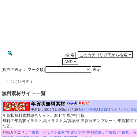
[現在の表示：
マーク順
]
1 - 12 ( 12 件中 )
無料素材サイト一覧
年賀状無料素材
更新日：2013/11/10(Sun) 07:20 [
修正・削除
] [
通知
] [
マイリンクに追
年賀状無料素材総合サイト。2014年馬(午)年版
無料の年賀状イラスト,馬イラスト,写真素材,年賀状テンプレート,年賀状文字
など。
登録カテゴリ：
年賀状：イラスト素材
/
年賀状文字
/
無料壁紙：年賀状
/
年賀状：写