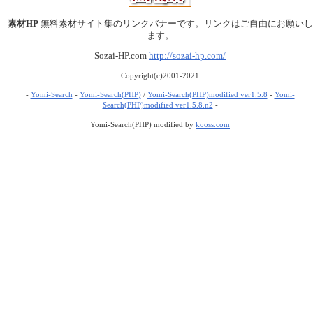
素材HP
無料素材サイト集のリンクバナーです。リンクはご自由にお願いし
ます。
Sozai-HP.com
http://sozai-hp.com/
Copyright(c)2001-2021
-
Yomi-Search
-
Yomi-Search(PHP)
/
Yomi-Search(PHP)modified ver1.5.8
-
Yomi-
Search(PHP)modified ver1.5.8.n2
-
Yomi-Search(PHP) modified by
kooss.com