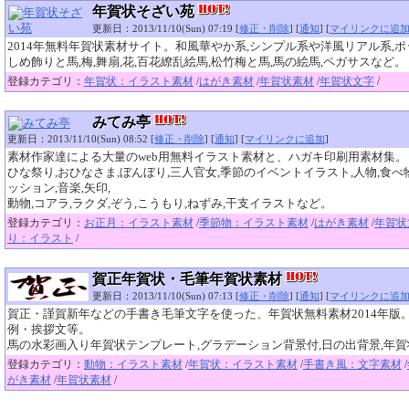
年賀状そざい苑
更新日：2013/11/10(Sun) 07:19 [
修正・削除
] [
通知
] [
マイリンクに追
2014年無料年賀状素材サイト。和風華やか系,シンプル系や洋風リアル系,
しめ飾りと馬,梅,舞扇,花,百花繚乱絵馬,松竹梅と馬,馬の絵馬,ペガサスなど。
登録カテゴリ：
年賀状：イラスト素材
/
はがき素材
/
年賀状素材
/
年賀状文字
/
みてみ亭
更新日：2013/11/10(Sun) 08:52 [
修正・削除
] [
通知
] [
マイリンクに追加
]
素材作家達による大量のweb用無料イラスト素材と、ハガキ印刷用素材集。
ひな祭り,おひなさま,ぼんぼり,三人官女,季節のイベントイラスト,人物,食べ物
ッション,音楽,矢印,
動物,コアラ,ラクダ,ぞう,こうもり,ねずみ,干支イラストなど。
登録カテゴリ：
お正月：イラスト素材
/
季節物：イラスト素材
/
はがき素材
/
年賀状
り：イラスト
/
賀正年賀状・毛筆年賀状素材
更新日：2013/11/10(Sun) 07:13 [
修正・削除
] [
通知
] [
マイリンクに追
賀正・謹賀新年などの手書き毛筆文字を使った、年賀状無料素材2014年版
例・挨拶文等。
馬の水彩画入り年賀状テンプレート,グラデーション背景付,日の出背景,年
登録カテゴリ：
動物：イラスト素材
/
年賀状：イラスト素材
/
手書き風：文字素材
/
がき素材
/
年賀状素材
/