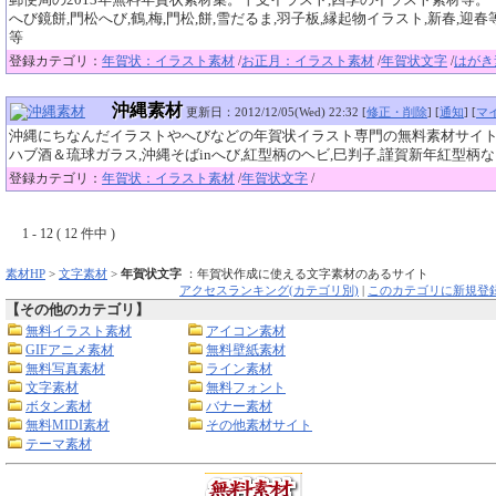
郵便局の2013年無料年賀状素材集。干支イラスト,四季のイラスト素材等。
へび鏡餅,門松へび,鶴,梅,門松,餅,雪だるま,羽子板,縁起物イラスト,新春,迎
等
登録カテゴリ：
年賀状：イラスト素材
/
お正月：イラスト素材
/
年賀状文字
/
はがき
沖縄素材
更新日：2012/12/05(Wed) 22:32 [
修正・削除
] [
通知
] [
マ
沖縄にちなんだイラストやへびなどの年賀状イラスト専門の無料素材サイ
ハブ酒＆琉球ガラス,沖縄そばinへび,紅型柄のヘビ,巳判子,謹賀新年紅型柄
登録カテゴリ：
年賀状：イラスト素材
/
年賀状文字
/
1 - 12 ( 12 件中 )
素材HP
>
文字素材
>
年賀状文字
：年賀状作成に使える文字素材のあるサイト
アクセスランキング(カテゴリ別)
|
このカテゴリに新規登
【その他のカテゴリ】
無料イラスト素材
アイコン素材
GIFアニメ素材
無料壁紙素材
無料写真素材
ライン素材
文字素材
無料フォント
ボタン素材
バナー素材
無料MIDI素材
その他素材サイト
テーマ素材