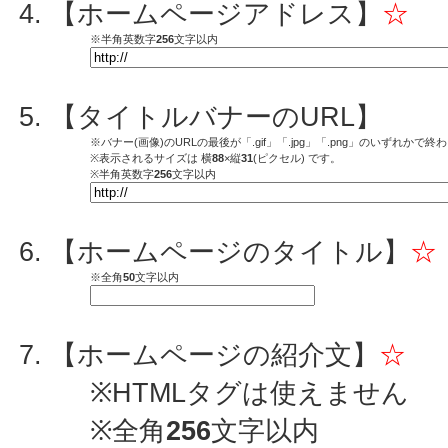
【ホームページアドレス】
☆
※半角英数字
256
文字以内
【タイトルバナーのURL】
※バナー(画像)のURLの最後が「.gif」「.jpg」「.png」のいずれか
※表示されるサイズは 横
88
×縦
31
(ピクセル) です。
※半角英数字
256
文字以内
【ホームページのタイトル】
☆
※全角
50
文字以内
【ホームページの紹介文】
☆
※HTMLタグは使えません
※全角
256
文字以内