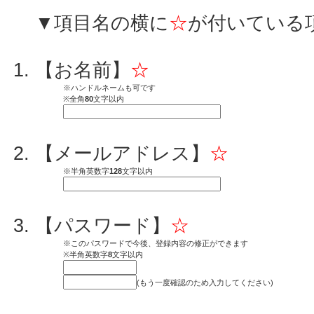
▼項目名の横に
☆
が付いている
【お名前】
☆
※ハンドルネームも可です
※全角
80
文字以内
【メールアドレス】
☆
※半角英数字
128
文字以内
【パスワード】
☆
※このパスワードで今後、登録内容の修正ができます
※半角英数字
8
文字以内
(もう一度確認のため入力してください)