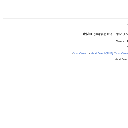
素材HP
無料素材サイト集のリン
Sozai-H
C
-
Yomi-Search
-
Yomi-Search(PHP)
/
Yomi-Sear
Yomi-Sear