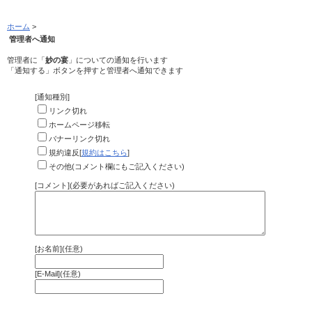
ホーム
>
管理者へ通知
管理者に「
妙の宴
」についての通知を行います
「通知する」ボタンを押すと管理者へ通知できます
[通知種別]
リンク切れ
ホームページ移転
バナーリンク切れ
規約違反[
規約はこちら
]
その他(コメント欄にもご記入ください)
[コメント](必要があればご記入ください)
[お名前](任意)
[E-Mail](任意)