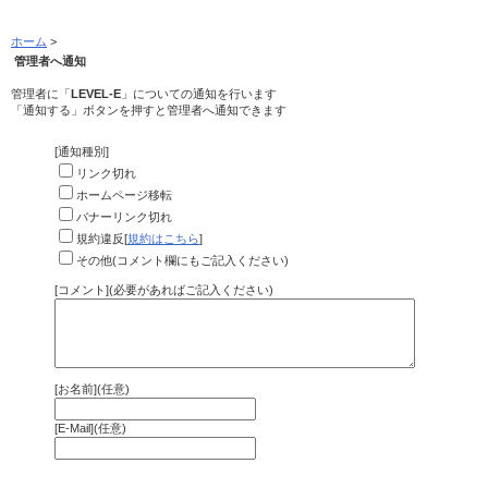
ホーム
>
管理者へ通知
管理者に「
LEVEL-E
」についての通知を行います
「通知する」ボタンを押すと管理者へ通知できます
[通知種別]
リンク切れ
ホームページ移転
バナーリンク切れ
規約違反[
規約はこちら
]
その他(コメント欄にもご記入ください)
[コメント](必要があればご記入ください)
[お名前](任意)
[E-Mail](任意)