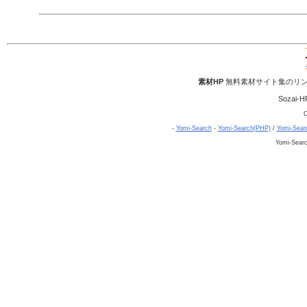
素材HP
無料素材サイト集のリン
Sozai-H
C
-
Yomi-Search
-
Yomi-Search(PHP)
/
Yomi-Sear
Yomi-Sear