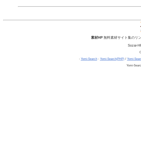
素材HP
無料素材サイト集のリン
Sozai-H
C
-
Yomi-Search
-
Yomi-Search(PHP)
/
Yomi-Sear
Yomi-Sear