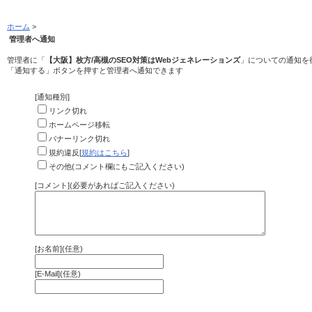
ホーム
>
管理者へ通知
管理者に「
【大阪】枚方/高槻のSEO対策はWebジェネレーションズ
」についての通知を
「通知する」ボタンを押すと管理者へ通知できます
[通知種別]
リンク切れ
ホームページ移転
バナーリンク切れ
規約違反[
規約はこちら
]
その他(コメント欄にもご記入ください)
[コメント](必要があればご記入ください)
[お名前](任意)
[E-Mail](任意)