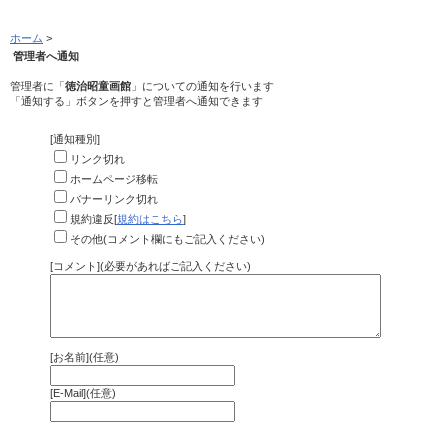
ホーム
>
管理者へ通知
管理者に「
徳治昭童画館
」についての通知を行います
「通知する」ボタンを押すと管理者へ通知できます
[通知種別]
リンク切れ
ホームページ移転
バナーリンク切れ
規約違反[
規約はこちら
]
その他(コメント欄にもご記入ください)
[コメント](必要があればご記入ください)
[お名前](任意)
[E-Mail](任意)