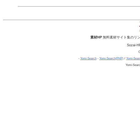
素材HP
無料素材サイト集のリン
Sozai-H
C
-
Yomi-Search
-
Yomi-Search(PHP)
/
Yomi-Sear
Yomi-Sear