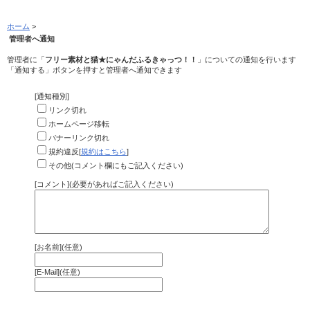
ホーム
>
管理者へ通知
管理者に「
フリー素材と猫★にゃんだふるきゃっつ！！
」についての通知を行います
「通知する」ボタンを押すと管理者へ通知できます
[通知種別]
リンク切れ
ホームページ移転
バナーリンク切れ
規約違反[
規約はこちら
]
その他(コメント欄にもご記入ください)
[コメント](必要があればご記入ください)
[お名前](任意)
[E-Mail](任意)