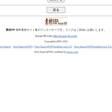
素材HP
無料素材サイト集のリンクバナーです。リンクはご自由にお願いします。
Sozai-HP.com
http://sozai-hp.com/
Copyright(c)2001-2021
mi-Search
-
Yomi-Search(PHP)
/
Yomi-Search(PHP)modified ver1.5.8
-
Yomi-Search(PHP)modified ver1.5.8
Yomi-Search(PHP) modified by
kooss.com