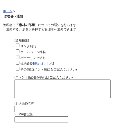
ホーム
>
管理者へ通知
管理者に「
素材の部屋
」についての通知を行います
「通知する」ボタンを押すと管理者へ通知できます
[通知種別]
リンク切れ
ホームページ移転
バナーリンク切れ
規約違反[
規約はこちら
]
その他(コメント欄にもご記入ください)
[コメント](必要があればご記入ください)
[お名前](任意)
[E-Mail](任意)