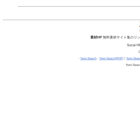
素材HP
無料素材サイト集のリン
Sozai-H
C
-
Yomi-Search
-
Yomi-Search(PHP)
/
Yomi-Sear
Yomi-Sear