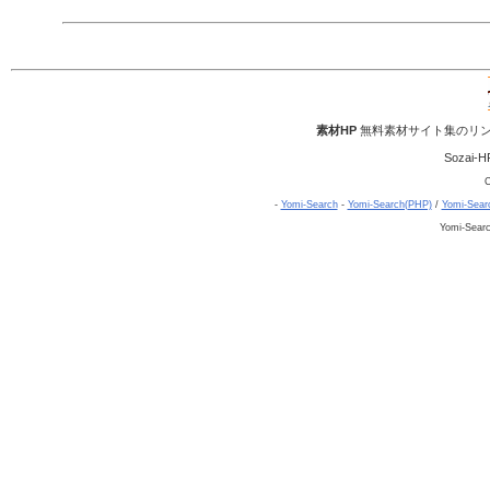
素材HP
無料素材サイト集のリン
Sozai-H
C
-
Yomi-Search
-
Yomi-Search(PHP)
/
Yomi-Sear
Yomi-Sear