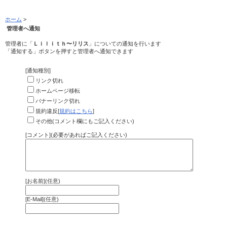
ホーム
>
管理者へ通知
管理者に「
Ｌｉｌｉｔｈ〜リリス
」についての通知を行います
「通知する」ボタンを押すと管理者へ通知できます
[通知種別]
リンク切れ
ホームページ移転
バナーリンク切れ
規約違反[
規約はこちら
]
その他(コメント欄にもご記入ください)
[コメント](必要があればご記入ください)
[お名前](任意)
[E-Mail](任意)