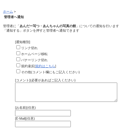
ホーム
>
管理者へ通知
管理者に「
あんだー写つ・あんちゃんの写真の館
」についての通知を行います
「通知する」ボタンを押すと管理者へ通知できます
[通知種別]
リンク切れ
ホームページ移転
バナーリンク切れ
規約違反[
規約はこちら
]
その他(コメント欄にもご記入ください)
[コメント](必要があればご記入ください)
[お名前](任意)
[E-Mail](任意)