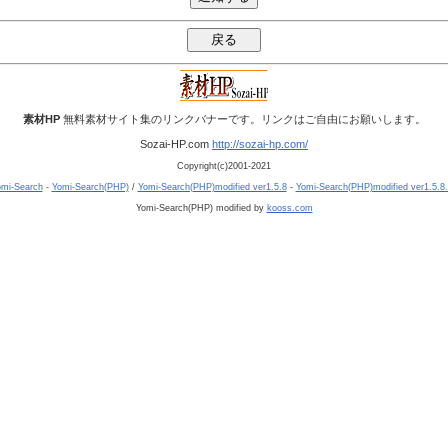
素材HP
無料素材サイト集のリンクバナーです。リンクはご自由にお願いします。
Sozai-HP.com
http://sozai-hp.com/
Copyright(c)2001-2021
mi-Search
-
Yomi-Search(PHP)
/
Yomi-Search(PHP)modified ver1.5.8
-
Yomi-Search(PHP)modified ver1.5.8
Yomi-Search(PHP) modified by
kooss.com