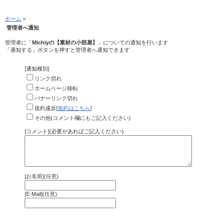
ホーム
>
管理者へ通知
管理者に「
Michiyの【素材の小部屋】
」についての通知を行います
「通知する」ボタンを押すと管理者へ通知できます
[通知種別]
リンク切れ
ホームページ移転
バナーリンク切れ
規約違反[
規約はこちら
]
その他(コメント欄にもご記入ください)
[コメント](必要があればご記入ください)
[お名前](任意)
[E-Mail](任意)