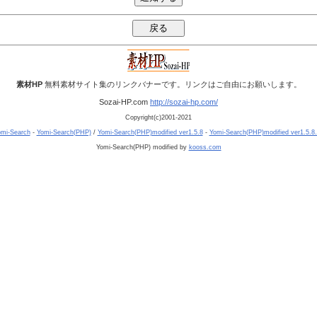
素材HP
無料素材サイト集のリンクバナーです。リンクはご自由にお願いします。
Sozai-HP.com
http://sozai-hp.com/
Copyright(c)2001-2021
mi-Search
-
Yomi-Search(PHP)
/
Yomi-Search(PHP)modified ver1.5.8
-
Yomi-Search(PHP)modified ver1.5.8
Yomi-Search(PHP) modified by
kooss.com