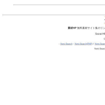
素材HP
無料素材サイト集のリン
Sozai-H
C
-
Yomi-Search
-
Yomi-Search(PHP)
/
Yomi-Sear
Yomi-Sear