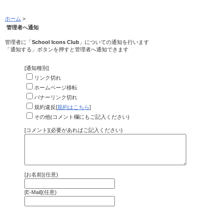
ホーム
>
管理者へ通知
管理者に「
School Icons Club
」についての通知を行います
「通知する」ボタンを押すと管理者へ通知できます
[通知種別]
リンク切れ
ホームページ移転
バナーリンク切れ
規約違反[
規約はこちら
]
その他(コメント欄にもご記入ください)
[コメント](必要があればご記入ください)
[お名前](任意)
[E-Mail](任意)