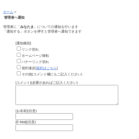
ホーム
>
管理者へ通知
管理者に「
みなたま
」についての通知を行います
「通知する」ボタンを押すと管理者へ通知できます
[通知種別]
リンク切れ
ホームページ移転
バナーリンク切れ
規約違反[
規約はこちら
]
その他(コメント欄にもご記入ください)
[コメント](必要があればご記入ください)
[お名前](任意)
[E-Mail](任意)