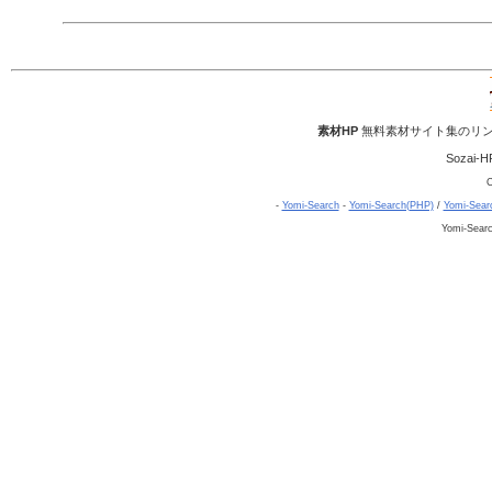
素材HP
無料素材サイト集のリン
Sozai-H
C
-
Yomi-Search
-
Yomi-Search(PHP)
/
Yomi-Sear
Yomi-Sear