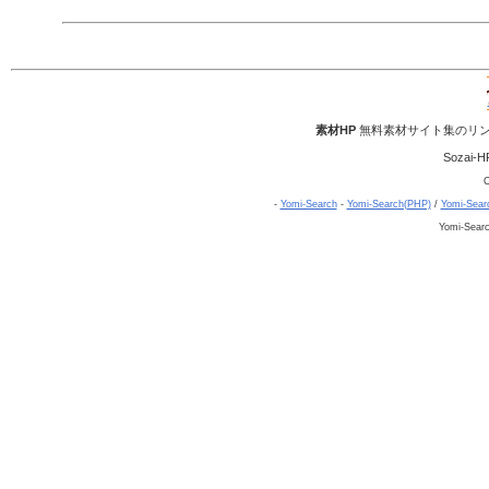
素材HP
無料素材サイト集のリン
Sozai-H
C
-
Yomi-Search
-
Yomi-Search(PHP)
/
Yomi-Sear
Yomi-Sear