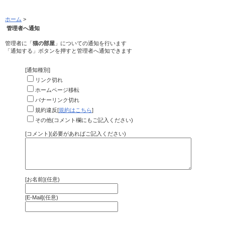
ホーム
>
管理者へ通知
管理者に「
猫の部屋
」についての通知を行います
「通知する」ボタンを押すと管理者へ通知できます
[通知種別]
リンク切れ
ホームページ移転
バナーリンク切れ
規約違反[
規約はこちら
]
その他(コメント欄にもご記入ください)
[コメント](必要があればご記入ください)
[お名前](任意)
[E-Mail](任意)