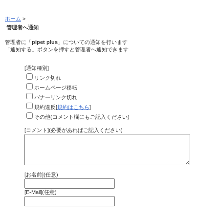
ホーム
>
管理者へ通知
管理者に「
pipet plus
」についての通知を行います
「通知する」ボタンを押すと管理者へ通知できます
[通知種別]
リンク切れ
ホームページ移転
バナーリンク切れ
規約違反[
規約はこちら
]
その他(コメント欄にもご記入ください)
[コメント](必要があればご記入ください)
[お名前](任意)
[E-Mail](任意)