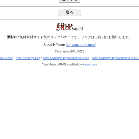
素材HP
無料素材サイト集のリンクバナーです。リンクはご自由にお願いします。
Sozai-HP.com
http://sozai-hp.com/
Copyright(c)2001-2021
mi-Search
-
Yomi-Search(PHP)
/
Yomi-Search(PHP)modified ver1.5.8
-
Yomi-Search(PHP)modified ver1.5.8
Yomi-Search(PHP) modified by
kooss.com