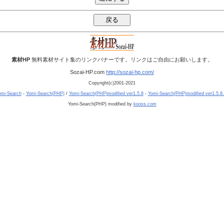
素材HP
無料素材サイト集のリンクバナーです。リンクはご自由にお願いします。
Sozai-HP.com
http://sozai-hp.com/
Copyright(c)2001-2021
mi-Search
-
Yomi-Search(PHP)
/
Yomi-Search(PHP)modified ver1.5.8
-
Yomi-Search(PHP)modified ver1.5.8
Yomi-Search(PHP) modified by
kooss.com