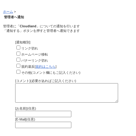
ホーム
>
管理者へ通知
管理者に「
Cloudland
」についての通知を行います
「通知する」ボタンを押すと管理者へ通知できます
[通知種別]
リンク切れ
ホームページ移転
バナーリンク切れ
規約違反[
規約はこちら
]
その他(コメント欄にもご記入ください)
[コメント](必要があればご記入ください)
[お名前](任意)
[E-Mail](任意)