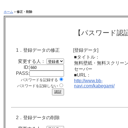
ホーム
>
修正・削除
【パスワード認
1．登録データの修正
[登録データ]
■タイトル：
変更する人：
無料壁紙・無料スクリー
ID:
セーバー
PASS:
■URL：
パスワードを記録する
http://www.bb-
navi.com/kabegami/
パスワードを記録しない
2．登録データの削除