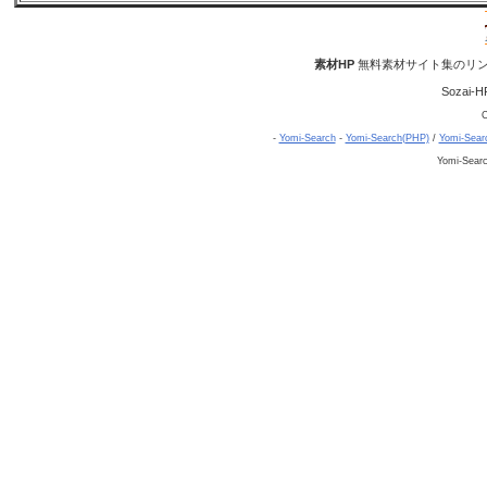
素材HP
無料素材サイト集のリン
Sozai-H
C
-
Yomi-Search
-
Yomi-Search(PHP)
/
Yomi-Sear
Yomi-Sear