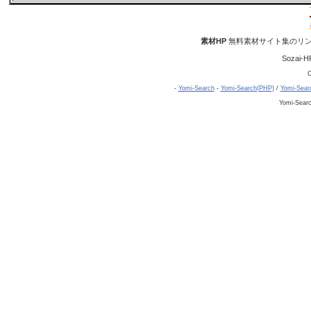
素材HP
無料素材サイト集のリン
Sozai-H
C
-
Yomi-Search
-
Yomi-Search(PHP)
/
Yomi-Sear
Yomi-Sear