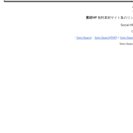
素材HP
無料素材サイト集のリン
Sozai-H
C
-
Yomi-Search
-
Yomi-Search(PHP)
/
Yomi-Sear
Yomi-Sear