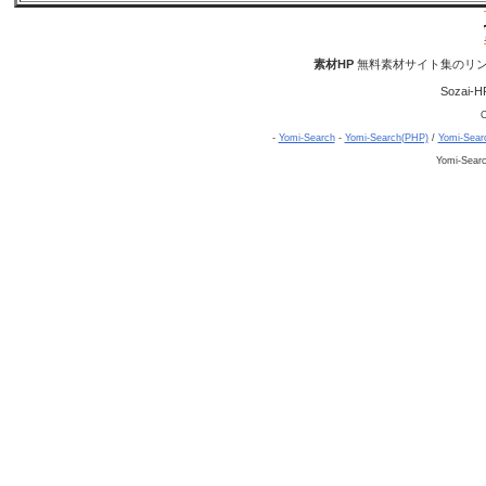
素材HP
無料素材サイト集のリン
Sozai-H
C
-
Yomi-Search
-
Yomi-Search(PHP)
/
Yomi-Sear
Yomi-Sear