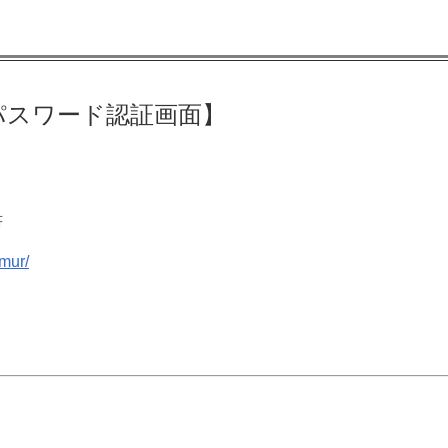
パスワード認証画面】
書
rmur/