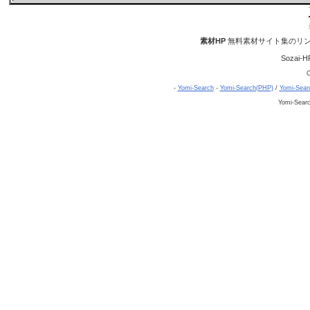
素材HP
無料素材サイト集のリン
Sozai-H
C
-
Yomi-Search
-
Yomi-Search(PHP)
/
Yomi-Sear
Yomi-Sear