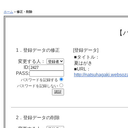
ホーム
>
修正・削除
【
1．登録データの修正
[登録データ]
■タイトル：
変更する人：
夏はがき
ID:
■URL：
PASS:
http://natsuhagaki.websoza
パスワードを記録する
パスワードを記録しない
2．登録データの削除