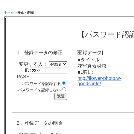
ホーム
>
修正・削除
【パスワード認
1．登録データの修正
[登録データ]
■タイトル：
変更する人：
花写真素材館
ID:
■URL：
PASS:
http://flower-photo.w-
goods.info/
パスワードを記録する
パスワードを記録しない
2．登録データの削除