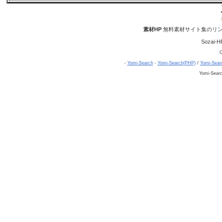
素材HP
無料素材サイト集のリン
Sozai-H
C
-
Yomi-Search
-
Yomi-Search(PHP)
/
Yomi-Sear
Yomi-Sear