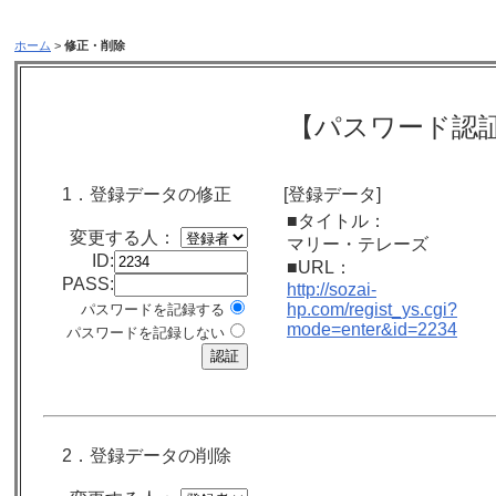
ホーム
>
修正・削除
【パスワード認
1．登録データの修正
[登録データ]
■タイトル：
変更する人：
マリー・テレーズ
ID:
■URL：
PASS:
http://sozai-
hp.com/regist_ys.cgi?
パスワードを記録する
mode=enter&id=2234
パスワードを記録しない
2．登録データの削除