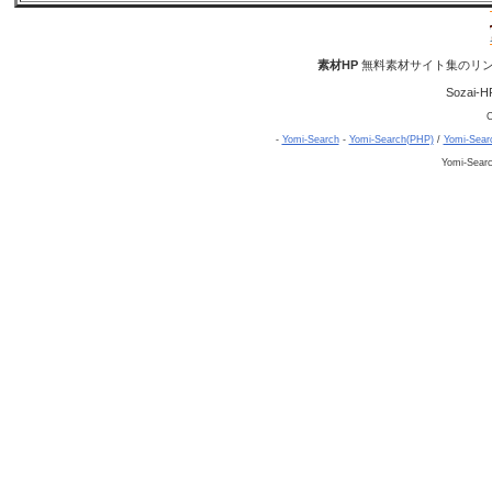
素材HP
無料素材サイト集のリン
Sozai-H
C
-
Yomi-Search
-
Yomi-Search(PHP)
/
Yomi-Sear
Yomi-Sear