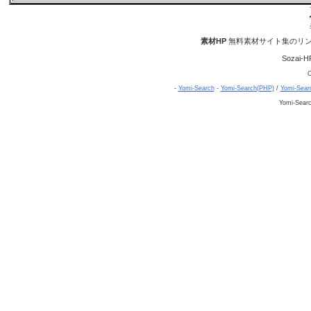
素材HP
無料素材サイト集のリン
Sozai-H
C
-
Yomi-Search
-
Yomi-Search(PHP)
/
Yomi-Sear
Yomi-Sear