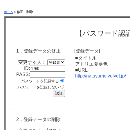
ホーム
>
修正・削除
【パスワード認
1．登録データの修正
[登録データ]
■タイトル：
変更する人：
アトリエ夏夢色
ID:
■URL：
PASS:
http://natuyume.velvet.jp/
パスワードを記録する
パスワードを記録しない
2．登録データの削除