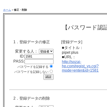
ホーム
>
修正・削除
【パスワード認
1．登録データの修正
[登録データ]
■タイトル：
変更する人：
pipet plus
ID:
■URL：
PASS:
http://sozai-
hp.com/regist_ys.cgi?
パスワードを記録する
mode=enter&id=1581
パスワードを記録しない
2．登録データの削除