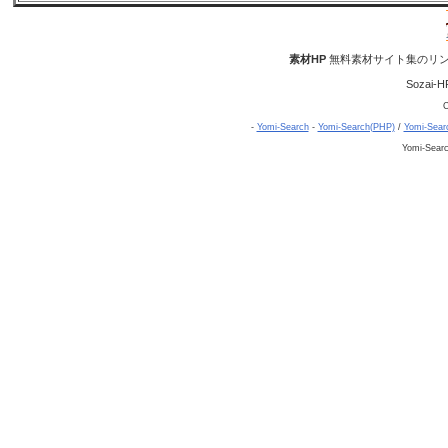
素材HP
無料素材サイト集のリン
Sozai-H
C
-
Yomi-Search
-
Yomi-Search(PHP)
/
Yomi-Sear
Yomi-Sear