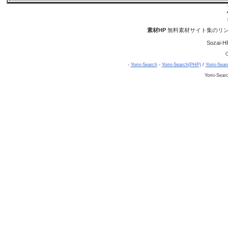
素材HP
無料素材サイト集のリン
Sozai-H
C
-
Yomi-Search
-
Yomi-Search(PHP)
/
Yomi-Sear
Yomi-Sear