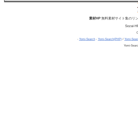
素材HP
無料素材サイト集のリン
Sozai-H
C
-
Yomi-Search
-
Yomi-Search(PHP)
/
Yomi-Sear
Yomi-Sear