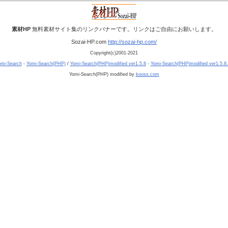
素材HP
無料素材サイト集のリンクバナーです。リンクはご自由にお願いします。
Sozai-HP.com
http://sozai-hp.com/
Copyright(c)2001-2021
mi-Search
-
Yomi-Search(PHP)
/
Yomi-Search(PHP)modified ver1.5.8
-
Yomi-Search(PHP)modified ver1.5.8
Yomi-Search(PHP) modified by
kooss.com