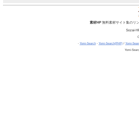
素材HP
無料素材サイト集のリン
Sozai-H
C
-
Yomi-Search
-
Yomi-Search(PHP)
/
Yomi-Sear
Yomi-Sear