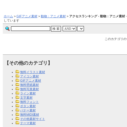
ホーム
>
GIFアニメ素材
>
動物：アニメ素材
>
アクセスランキング - 動物：アニメ素材
しています
このカテゴリの
【その他のカテゴリ】
無料イラスト素材
アイコン素材
GIFアニメ素材
無料壁紙素材
無料写真素材
ライン素材
文字素材
無料フォント
ボタン素材
バナー素材
無料MIDI素材
その他素材サイト
テーマ素材