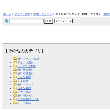
ホーム
>
アイコン素材
>
動物：アイコン
>
アクセスランキング - 動物：アイコン
-
前回
【その他のカテゴリ】
無料イラスト素材
アイコン素材
GIFアニメ素材
無料壁紙素材
無料写真素材
ライン素材
文字素材
無料フォント
ボタン素材
バナー素材
無料MIDI素材
その他素材サイト
テーマ素材