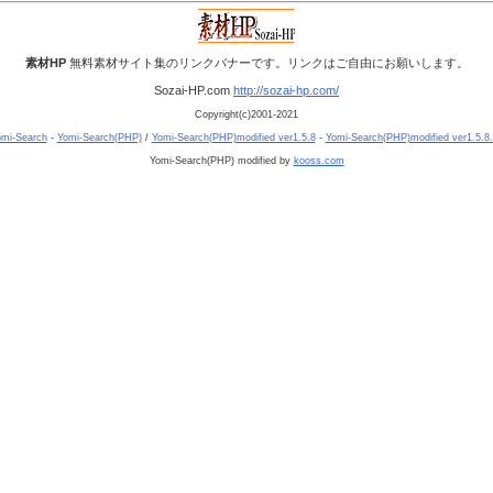
素材HP
無料素材サイト集のリンクバナーです。リンクはご自由にお願いします。
Sozai-HP.com
http://sozai-hp.com/
Copyright(c)2001-2021
mi-Search
-
Yomi-Search(PHP)
/
Yomi-Search(PHP)modified ver1.5.8
-
Yomi-Search(PHP)modified ver1.5.8
Yomi-Search(PHP) modified by
kooss.com