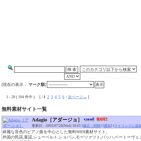
[現在の表示：
マーク順
]
1 - 20 ( 104 件中 ) [ /
1
2
3
4
5
6
/
次ページ→
]
無料素材サイト一覧
Adagio［アダージョ］
更新日：2005/07/20(Wed) 18:01 [
修正・削除
] [
通知
] [
マイリンクに追
綺麗な音色のピアノ曲を中心とした無料MIDI素材サイト。
外国の民謡,童謡,シューベルト,ショパン,モーツァツト,バッハ,ベートーヴ