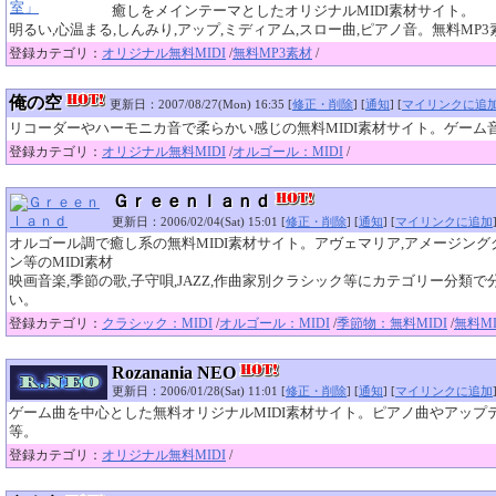
癒しをメインテーマとしたオリジナルMIDI素材サイト。
明るい,心温まる,しんみり,アップ,ミディアム,スロー曲,ピアノ音。無料MP
登録カテゴリ：
オリジナル無料MIDI
/
無料MP3素材
/
俺の空
更新日：2007/08/27(Mon) 16:35 [
修正・削除
] [
通知
] [
マイリンクに追
リコーダーやハーモニカ音で柔らかい感じの無料MIDI素材サイト。ゲーム
登録カテゴリ：
オリジナル無料MIDI
/
オルゴール：MIDI
/
Ｇｒｅｅｎｌａｎｄ
更新日：2006/02/04(Sat) 15:01 [
修正・削除
] [
通知
] [
マイリンクに追加
オルゴール調で癒し系の無料MIDI素材サイト。アヴェマリア,アメージング
ン等のMIDI素材
映画音楽,季節の歌,子守唄,JAZZ,作曲家別クラシック等にカテゴリー分類で
い。
登録カテゴリ：
クラシック：MIDI
/
オルゴール：MIDI
/
季節物：無料MIDI
/
無料M
Rozanania NEO
更新日：2006/01/28(Sat) 11:01 [
修正・削除
] [
通知
] [
マイリンクに追加
ゲーム曲を中心とした無料オリジナルMIDI素材サイト。ピアノ曲やアップ
等。
登録カテゴリ：
オリジナル無料MIDI
/