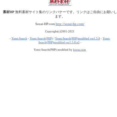
素材HP
無料素材サイト集のリンクバナーです。リンクはご自由にお願いし
ます。
Sozai-HP.com
http://sozai-hp.com/
Copyright(c)2001-2021
-
Yomi-Search
-
Yomi-Search(PHP)
/
Yomi-Search(PHP)modified ver1.5.8
-
Yomi-
Search(PHP)modified ver1.5.8.n2
-
Yomi-Search(PHP) modified by
kooss.com