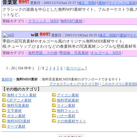
音楽室
更新日：2005/12/31(Sat) 22:37 [
修正・削除
] [
通知
] [
マイリンクに追加
]
クラシックの楽曲を中心とした無料MP3素材サイト。フルオーケストラ曲,カ
ットなど。
登録カテゴリ：
クラシック：MIDI
/
無料MP3素材
/
will
更新日：2005/11/19(Sat) 20:35 [
修正・削除
] [
通知
] [
マイ
季節の花写真素材やオルゴール風のオリジナル無料MIDI素材サイト。
桜,チューリップ,ひまわりなどの春夏秋冬の写真素材,シンプルな壁紙素材等
登録カテゴリ：
無料壁紙：その他
/
季節物：写真素材
/
オルゴール：MIDI
/
1 - 20 ( 104 件中 ) [ /
1
2
3
4
5
6
/
次ページ→
]
素材HP
>
無料MIDI素材
：無料音楽素材,MIDI素材のダウンロードできるサイト
アクセスランキング(カテゴリ別)
|
このカテゴリに新規登
【その他のカテゴリ】
無料イラスト素材
アイコン素材
GIFアニメ素材
無料壁紙素材
無料写真素材
ライン素材
文字素材
無料フォント
ボタン素材
バナー素材
無料MIDI素材
その他素材サイト
テーマ素材