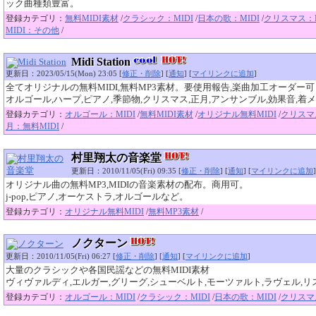
ック曲種類豊富。
登録カテゴリ：
無料MIDI素材
/
クラシック：MIDI
/
日本の歌：MIDI
/
クリスマス：M
MIDI：その他
/
Midi Station
更新日：2023/05/15(Mon) 23:05 [
修正・削除
] [
通知
] [
マイリンクに追加
]
全てオリジナルの無料MIDI,無料MP3素材。要使用報告,楽曲加工オーダー可
オルゴール,ハープ,ピアノ,季節物,クリスマス,正月,アンサンブル,効果音,着
登録カテゴリ：
オルゴール：MIDI
/
無料MIDI素材
/
オリジナル無料MIDI
/
クリスマス
月：無料MIDI
/
村里翔太の音楽堂
更新日：2010/11/05(Fri) 09:35 [
修正・削除
] [
通知
] [
マイリンクに追加
]
オリジナル曲の無料MP3,MIDIの音楽素材の配布。商用可。
j-pop,ピアノ,オーケストラ,オルゴールなど。
登録カテゴリ：
オリジナル無料MIDI
/
無料MP3素材
/
ノクターン
更新日：2010/11/05(Fri) 06:27 [
修正・削除
] [
通知
] [
マイリンクに追加
]
大量のクラシックや各国民謡などの無料MIDI素材
ヴィヴァルディ,エルガー,グリーグ,シューベルト,モーツァルト,ラヴェル,
登録カテゴリ：
オルゴール：MIDI
/
クラシック：MIDI
/
日本の歌：MIDI
/
クリスマス