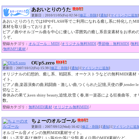
あおいとりのうた
更新日：2010/11/05(Fri) 02:56 [
修正・削除
] [
通知
] [
マイリンクに追加
]
あおいとりのうたではHPやFLASH等でご利用になれる癒し系に特化したMID
素材を取り扱っております。
ピアノ曲やオルゴール曲を中心に優しい雰囲気の癒し系音楽素材をお求め
うぞ。
登録カテゴリ：
オルゴール：MIDI
/
オリジナル無料MIDI
/
季節物：無料MIDI
/
無料
/
無料MP3素材
/
OUpS.zero
更新日：2007/10/12(Fri) 15:39 [
修正・削除
] [
通知
] [
マイリンクに追加
]
オリジナルの幻想的、癒し系、戦闘系、オーケストラなどの無料MIDI素材・
イト。
ピアノ曲,楽器演奏の曲,戦闘曲・激しい曲,つくられた記憶,天使の夢,tender le
切なこと,
春休みの果て,keen shiny beauty,追憶,吹雪く春,単一楽器による狂奏曲等
数。
登録カテゴリ：
無料MIDI素材
/
オリジナル無料MIDI
/
ちょーのオルゴール
更新日：2007/09/12(Wed) 16:42 [
修正・削除
] [
通知
] [
マイリンクに追
オルゴール音メインの無料MIDI素材サイト。
優しい,不安,喜び,物悲しい,賑やか等に分類,着メロ用のMIDI素材など。