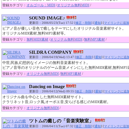
登録カテゴリ：
オルゴール：MIDI
/
オリジナル無料MIDI
/
SOUND IMAGE♪
更新日：2006/05/23(Tue) 17:52 [
修正・削除
] [
通知
] [
マイリンクに追
ピアノ音が優しい音色で癒しをテーマにしたオリジナル音楽素材サイト。
オリジナルMIDI素材,無料MP3素材等。
登録カテゴリ：
無料MIDI素材
/
オリジナル無料MIDI
/
無料MP3素材
/
SILDRA COMPANY
更新日：2006/04/19(Wed) 13:47 [
修正・削除
] [
通知
] [
マイリンクに追
中世,民族,幻想的なイメージの無料音楽素材サイト。
ピアノ音等のオリジナルのゲーム音楽メインにした無料MIDI素材,無料MP
登録カテゴリ：
オリジナル無料MIDI
/
無料MP3素材
/
Dancing on Image
更新日：2006/04/12(Wed) 09:55 [
修正・削除
] [
通知
] [
マイリンクに追
オリジナル曲を中心とした無料MIDI素材サイト。
クラリネット音,ロック風,オーボエ音,安らげる感じのMIDI素材。
登録カテゴリ：
オリジナル無料MIDI
/
ツトムの癒しの「音楽実験室」
更新日：2006/04/11(Tue) 07:32 [
修正・削除
] [
通知
] [
マイリンクに追