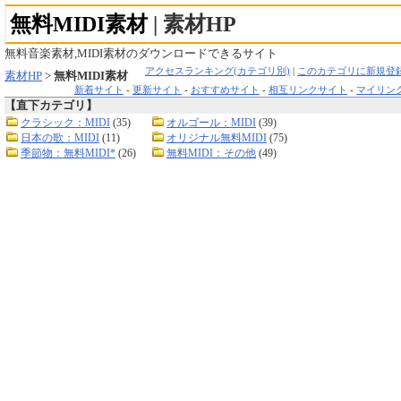
無料MIDI素材
| 素材HP
無料音楽素材,MIDI素材のダウンロードできるサイト
アクセスランキング(カテゴリ別)
|
このカテゴリに新規登
素材HP
>
無料MIDI素材
新着サイト
-
更新サイト
-
おすすめサイト
-
相互リンクサイト
-
マイリン
【直下カテゴリ】
クラシック：MIDI
(35)
オルゴール：MIDI
(39)
日本の歌：MIDI
(11)
オリジナル無料MIDI
(75)
季節物：無料MIDI*
(26)
無料MIDI：その他
(49)