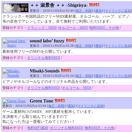
＋＋ 淑景舎 ＋＋ -Shigeisya-
更新日：2010/11/05(Fri) 03:40 [
修正・削除
] [
通知
] [
マイリンクに追加
]
クラシック・外国民謡のフリーMIDI素材屋。オルゴール、ハープ、ピアノ
等の音色でアレンしています。全て無料でご利用いただけます。
登録カテゴリ：
クラシック：MIDI
/
オルゴール：MIDI
/
無料MIDI：その他
/
sound labo’ fuzzy
更新日：2010/11/05(Fri) 03:28 [
修正・削除
] [
通知
] [
マイリンクに追加
]
素材使用フリーのMP3を公開しています。
登録カテゴリ：
オリジナル無料MIDI
/
Misaki-Sounds
更新日：2010/11/05(Fri) 03:24 [
修正・削除
] [
通知
] [
マイリンクに追加
]
ピアノやオルゴールなどのオリジナル作品を公開しています。
登録カテゴリ：
オリジナル無料MIDI
/
オルゴール：MIDI
/
Green Tone
更新日：2010/11/05(Fri) 03:04 [
修正・削除
] [
通知
] [
マイリンクに追加
]
ゲーム素材向けのMIDI、MP3素材を配布しています。
生演奏モノも取り組んでいきますので
気になった方は一度覗いてみてください！
登録カテゴリ：
無料MP3素材
/
オリジナル無料MIDI
/
無料MIDI：その他
/