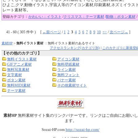
ひよこ,クマ,動物イラスト,宇宙人等のアイコン素材,印刷素材,ネズミイラス
レート素材等。
登録カテゴリ：
かわいい：イラスト
/
クリスマス：テーマ素材
/
動物：ボタン素材
/
41 - 60 ( 305 件中 ) [
←前ページ
/
1
2
3
4
5
6
7
8
9
10
=>
/
次ページ→
]
素材HP
>
無料イラスト素材
：無料イラスト素材のあるサイト
アクセスランキング(カテゴリ別)
|
このカテゴリに新規登
【その他のカテゴリ】
無料イラスト素材
アイコン素材
GIFアニメ素材
無料壁紙素材
無料写真素材
ライン素材
文字素材
無料フォント
ボタン素材
バナー素材
無料MIDI素材
その他素材サイト
テーマ素材
素材HP
無料素材サイト集のリンクバナーです。リンクはご自由にお願いし
ます。
Sozai-HP.com
http://sozai-hp.com/