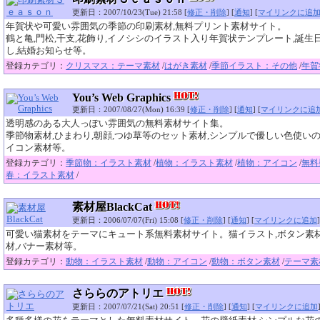
更新日：2007/10/23(Tue) 21:58 [
修正・削除
] [
通知
] [
マイリンクに追
年賀状や可愛い雰囲気の季節の印刷素材,無料プリント素材サイト。
鶴と亀,門松,干支,花飾り,イノシシのイラスト入り年賀状テンプレート,誕生日
し,結婚お知らせ等。
登録カテゴリ：
クリスマス：テーマ素材
/
はがき素材
/
季節イラスト：その他
/
年賀
You’s Web Graphics
更新日：2007/08/27(Mon) 16:39 [
修正・削除
] [
通知
] [
マイリンクに追
透明感のある大人っぽい雰囲気の無料素材サイト集。
季節物素材,ひまわり,朝顔,つゆ草等のセット素材,シンプルで優しい色使いの
イコン素材等。
登録カテゴリ：
季節物：イラスト素材
/
植物：イラスト素材
/
植物：アイコン
/
無料
春：イラスト素材
/
素材屋BlackCat
更新日：2006/07/07(Fri) 15:08 [
修正・削除
] [
通知
] [
マイリンクに追加
]
可愛い猫素材をテーマにキュート系無料素材サイト。猫イラスト,ボタン素材
材,バナー素材等。
登録カテゴリ：
動物：イラスト素材
/
動物：アイコン
/
動物：ボタン素材
/
テーマ素
さららのアトリエ
更新日：2007/07/21(Sat) 20:51 [
修正・削除
] [
通知
] [
マイリンクに追加