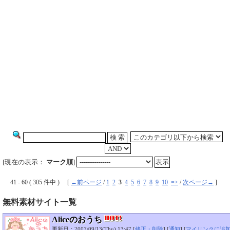
[現在の表示：
マーク順
]
41 - 60 ( 305 件中 ) [
←前ページ
/
1
2
3
4
5
6
7
8
9
10
=>
/
次ページ→
]
無料素材サイト一覧
Aliceのおうち
更新日：2007/09/13(Thu) 13:47 [
修正・削除
] [
通知
] [
マイリンクに追