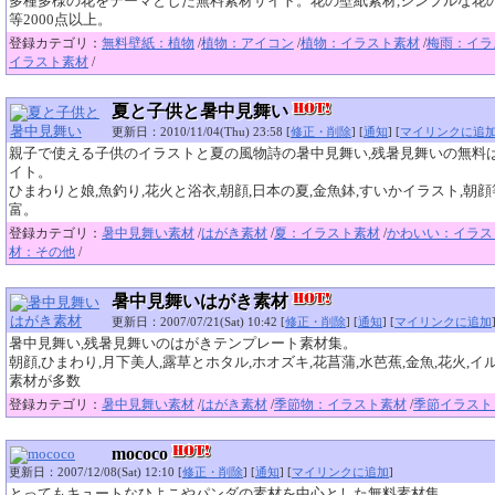
多種多様の花をテーマとした無料素材サイト。花の壁紙素材,シンプルな花
等2000点以上。
登録カテゴリ：
無料壁紙：植物
/
植物：アイコン
/
植物：イラスト素材
/
梅雨：イラ
イラスト素材
/
夏と子供と暑中見舞い
更新日：2010/11/04(Thu) 23:58 [
修正・削除
] [
通知
] [
マイリンクに追
親子で使える子供のイラストと夏の風物詩の暑中見舞い,残暑見舞いの無料
イト。
ひまわりと娘,魚釣り,花火と浴衣,朝顔,日本の夏,金魚鉢,すいかイラスト,朝顔
富。
登録カテゴリ：
暑中見舞い素材
/
はがき素材
/
夏：イラスト素材
/
かわいい：イラス
材：その他
/
暑中見舞いはがき素材
更新日：2007/07/21(Sat) 10:42 [
修正・削除
] [
通知
] [
マイリンクに追加
暑中見舞い,残暑見舞いのはがきテンプレート素材集。
朝顔,ひまわり,月下美人,露草とホタル,ホオズキ,花菖蒲,水芭蕉,金魚,花火,イル
素材が多数
登録カテゴリ：
暑中見舞い素材
/
はがき素材
/
季節物：イラスト素材
/
季節イラスト
mococo
更新日：2007/12/08(Sat) 12:10 [
修正・削除
] [
通知
] [
マイリンクに追加
]
とってもキュートなひよこやパンダの素材を中心とした無料素材集。