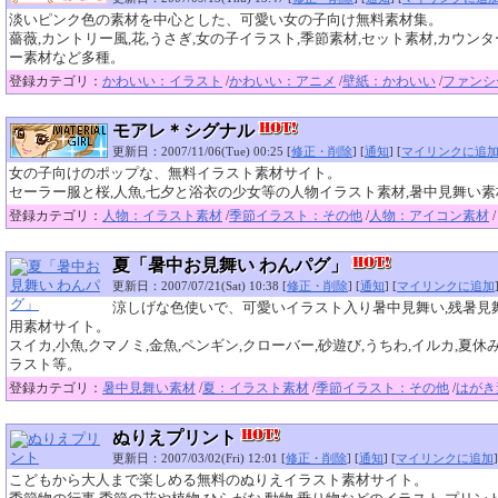
淡いピンク色の素材を中心とした、可愛い女の子向け無料素材集。
薔薇,カントリー風,花,うさぎ,女の子イラスト,季節素材,セット素材,カウンタ
ー素材など多種。
登録カテゴリ：
かわいい：イラスト
/
かわいい：アニメ
/
壁紙：かわいい
/
ファンシ
モアレ＊シグナル
更新日：2007/11/06(Tue) 00:25 [
修正・削除
] [
通知
] [
マイリンクに追
女の子向けのポップな、無料イラスト素材サイト。
セーラー服と桜,人魚,七夕と浴衣の少女等の人物イラスト素材,暑中見舞い
登録カテゴリ：
人物：イラスト素材
/
季節イラスト：その他
/
人物：アイコン素材
/
夏「暑中お見舞い わんパグ」
更新日：2007/07/21(Sat) 10:38 [
修正・削除
] [
通知
] [
マイリンクに追加
涼しげな色使いで、可愛いイラスト入り暑中見舞い,残暑見
用素材サイト。
スイカ,小魚,クマノミ,金魚,ペンギン,クローバー,砂遊び,うちわ,イルカ,夏休
ラスト等。
登録カテゴリ：
暑中見舞い素材
/
夏：イラスト素材
/
季節イラスト：その他
/
はがき
ぬりえプリント
更新日：2007/03/02(Fri) 12:01 [
修正・削除
] [
通知
] [
マイリンクに追加
]
こどもから大人まで楽しめる無料のぬりえイラスト素材サイト。