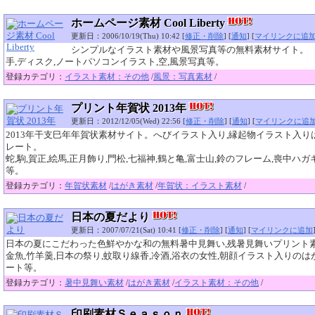
ホームページ素材 Cool Liberty
更新日：2006/10/19(Thu) 10:42 [
修正・削除
] [
通知
] [
マイリンクに追
シンプルなイラスト素材や風景写真等の無料素材サイト。
手,ディスク,ノートパソコンイラスト,空,風景写真等。
登録カテゴリ：
イラスト素材：その他
/
風景：写真素材
/
プリント年賀状 2013年
更新日：2012/12/05(Wed) 22:56 [
修正・削除
] [
通知
] [
マイリンクに追
2013年干支巳年年賀状素材サイト。へびイラスト入り,縁起物イラスト入り
レート。
蛇,駒,賀正,絵馬,正月飾り,門松,七福神,鶴と亀,富士山,鈴のフレーム,喪中ハガ
等。
登録カテゴリ：
年賀状素材
/
はがき素材
/
年賀状：イラスト素材
/
日本の夏だより
更新日：2007/07/21(Sat) 10:41 [
修正・削除
] [
通知
] [
マイリンクに追加
日本の夏にこだわった色鮮やかな和の無料暑中見舞い,残暑見舞いプリント
金魚,竹羊羹,日本の祭り,蚊取り線香,冷酒,浴衣の女性,朝顔イラスト入りの
ート等。
登録カテゴリ：
暑中見舞い素材
/
はがき素材
/
イラスト素材：その他
/
印刷素材Ｓｅａｓｏｎ