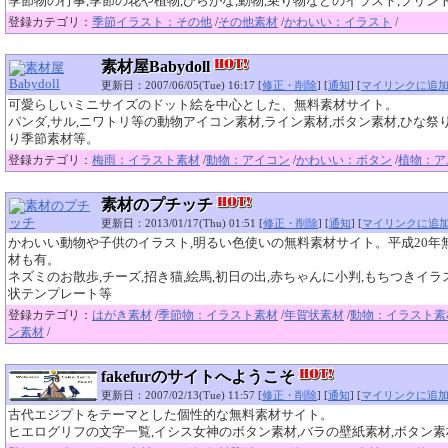
季節物の行事,季節の花や植物,ひらがな,動物,乗り物などのイラスト,プリン
登録カテゴリ：
季節イラスト：その他
/
その他素材
/
かわいい：イラスト
/
素材屋Babydoll
更新日：2007/06/05(Tue) 16:17 [
修正・削除
] [
通知
] [
マイリンクに追
可愛らしいミニサイズのドット絵を中心とした、無料素材サイト。
パンダ,サル,ニワトリ等の動物アイコン素材,ライン素材,ボタン素材,ひな祭り
り季節素材等。
登録カテゴリ：
梅雨：イラスト素材
/
動物：アイコン
/
かわいい：ボタン
/
植物：ア
素材のプチッチ
更新日：2013/01/17(Thu) 01:51 [
修正・削除
] [
通知
] [
マイリンクに追
かわいい動物や子供のイラスト,明るい色使いの無料素材サイト。平成20年
材も有。
ネズミのお散歩,チーズ,招き猫,絵馬,初日の出,赤ちゃんに小判,もちつきイ
状テンプレート等
登録カテゴリ：
はがき素材
/
季節物：イラスト素材
/
年賀状素材
/
動物：イラスト素
ン素材
/
fakefurのサイトへようこそ
更新日：2007/02/13(Tue) 11:57 [
修正・削除
] [
通知
] [
マイリンクに追
古代エジプトをテーマとした個性的な無料素材サイト。
ヒエログリフの文字一覧,イシス女神のボタン素材,バラの壁紙素材,ボタン