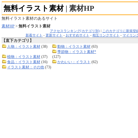
無料イラスト素材
| 素材HP
無料イラスト素材のあるサイト
素材HP
>
無料イラスト素材
アクセスランキング(カテゴリ別)
|
このカテゴリに新規登
新着サイト
-
更新サイト
-
おすすめサイト
-
相互リンクサイト
-
マイリン
【直下カテゴリ】
人物：イラスト素材
(38)
動物：イラスト素材
(63)
季節物：イラスト素材*
植物：イラスト素材
(37)
(127)
食品：イラスト素材
(16)
かわいい：イラスト
(62)
イラスト素材：その他
(73)