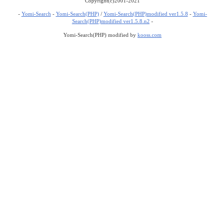
Copyright(c)2001-2021
-
Yomi-Search
-
Yomi-Search(PHP)
/
Yomi-Search(PHP)modified ver1.5.8
-
Yomi-
Search(PHP)modified ver1.5.8.n2
-
Yomi-Search(PHP) modified by
kooss.com