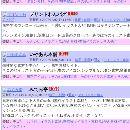
登録カテゴリ：
ボタン素材：その他
/
無料壁紙：その他
/
イラスト素材：その他
/
プリントわんパグ
更新日：2007/02/02(Fri) 12:59 [
修正・削除
] [
通知
] [
マイリンクに追加
]
無料でダウンロード出来る、可愛いイラスト入り印刷用はがきテンプレー
ト。
バレンタイン,引越し,誕生日カード,四葉のクローバー,みつばちのイラスト
登録カテゴリ：
かわいい：イラスト
/
はがき素材
/
季節イラスト：その他
/
いやあん本舗
更新日：2007/01/06(Sat) 11:51 [
修正・削除
] [
通知
] [
マイリンクに追加
個性的な素材を中心とした、無料素材サイト。
ネコの顔イラスト,女の子,宇宙人,虫のアイコン,シンプルなボタン素材,壁紙
登録カテゴリ：
無料アイコン：その他
/
無料写真：その他
/
イラスト素材：その他
/
みてみ亭
更新日：2013/11/10(Sun) 08:52 [
修正・削除
] [
通知
] [
マイリンクに追加
]
素材作家達による大量のweb用無料イラスト素材と、ハガキ印刷用素材集。
ひな祭り,おひなさま,ぼんぼり,三人官女,季節のイベントイラスト,人物,食べ物
ッション,音楽,矢印,
動物,コアラ,ラクダ,ぞう,こうもり,ねずみ,干支イラストなど。
登録カテゴリ：
お正月：イラスト素材
/
季節物：イラスト素材
/
はがき素材
/
年賀状
り：イラスト
/